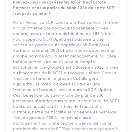
Pouvez-vous nous présenter Axipit Real Estate
Partners et nous parler du bilan 2024 de cette SCPI
très précisément ?
Victor Piriou : La SCPI Upêka a effectivement terminé
à la quatrième position pour sa première année
entière, avec un taux de distribution de 7,96 % brut.
Pour rappel, la SCPI Upêka est adossée à une
société de gestion qui s'appelle Axipit Real Asset
Partners, créée en 2021 et elle-même adossée à un
groupe nommé Aquila Asset Management, qui gère
historiquement des actifs pour le compte
institutionnel. Ce groupe s'est adossé en 2023, année
du lancement de la SCPI, au groupe suédois Catella.
Très concrètement, le groupe Catella gère
aujourd'hui 14 Mds€ à travers 12 pays et une
trentaine de bureaux. Investir dans la SCPI Upêka,
c'est bénéficier du savoir-faire de plus de 500
personnes réparties dans toute la zone euro. La SCPI
Upêka est investie à 87 % hors de France et a
distribué, nette de fiscalité européenne et nette de
frais de gestion, 7,29 %. Le travail d'asset
management qui a été réalisé a permis de voir le
parc immobilier de la SCPI se revaloriser de plus de 8