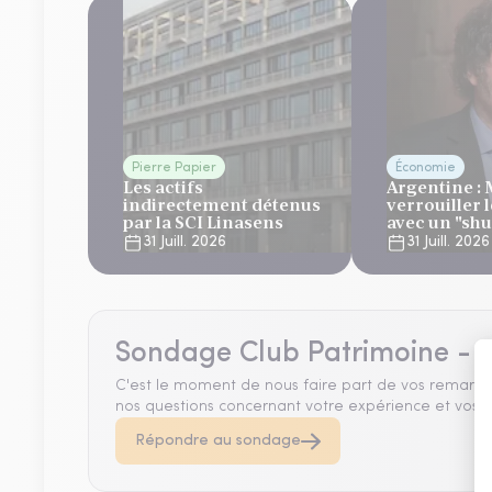
Pierre Papier
Économie
Les actifs
Argentine : 
indirectement détenus
verrouiller 
par la SCI Linasens
avec un "sh
automatique,
31 Juill. 2026
31 Juill. 2026
regard bienv
FMI
Sondage Club Patrimoine - A
C'est le moment de nous faire part de vos remarqu
nos questions concernant votre expérience et vos a
Répondre au sondage