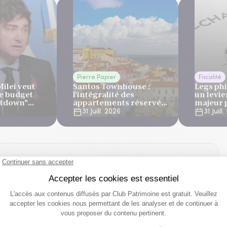
Pierre Papier
Fiscalité
Milei veut
Santos Townhouse :
Legs phi
le budget
l’intégralité des
un levie
utdown"
appartements réservés
majeur p
 sous le
à Lisbonne
des ges
31 Juill. 2026
31 Juill
eillant du
patrimo
banques
 vos suggestions !
es et suggestions. Prenez quelques instants pour répondre à
ttentes concernant notre site Club Patrimoine.