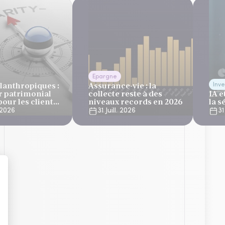
Epargne
lanthropiques :
Assurance-vie : la
Inve
r patrimonial
collecte reste à des
IA e
our les clients
niveaux records en 2026
la s
tionnaires de
. 2026
31 Juill. 2026
31
ine et des
 privées