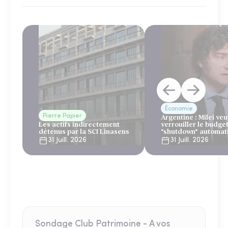
Économie
Pierre Papier
Argentine : Milei veu
Les actifs indirectement
verrouiller le budge
détenus par la SCI Linasens
"shutdown" automat
sous le regard bienv
31 Juill. 2026
31 Juill. 2026
du FMI
Sondage Club Patrimoine - A vos