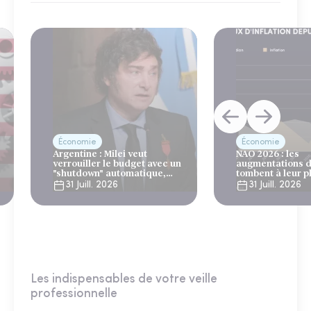
Économie
Économie
Argentine : Milei veut
NAO 2026 : les
verrouiller le budget avec un
augmentations d
"shutdown" automatique,
tombent à leur p
sous le regard bienveillant
niveau depuis 4 
31 Juill. 2026
31 Juill. 2026
du FMI
Les indispensables de votre veille
professionnelle