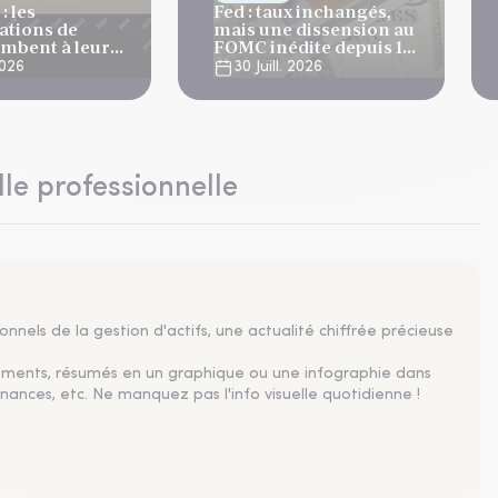
: les
Fed : taux inchangés,
tions de
mais une dissension au
ombent à leur
FOMC inédite depuis 10
niveau depuis 4
ans
 2026
30 Juill. 2026
lle professionnelle
nnels de la gestion d'actifs, une actualité chiffrée précieuse
sements, résumés en un graphique ou une infographie dans
nances, etc. Ne manquez pas l'info visuelle quotidienne !