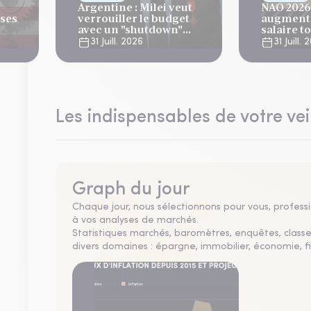
Argentine : Milei veut
NAO 2026 
ises
verrouiller le budget
augmenta
avec un "shutdown"
salaire t
automatique, sous le
plus bas 
31 Juill. 2026
31 Juill.
regard bienveillant du
ans
FMI
Les indispensables de votre vei
Graph du jour
Chaque jour, nous sélectionnons pour vous, professio
à vos analyses de marchés.
Statistiques marchés, baromètres, enquêtes, clas
divers domaines : épargne, immobilier, économie, fi