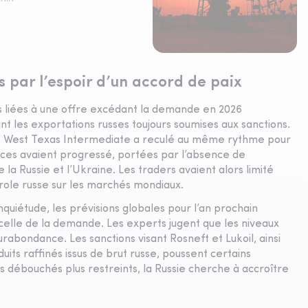
as par l’espoir d’un accord de paix
des liées à une offre excédant la demande en 2026
nt les exportations russes toujours soumises aux sanctions.
t le West Texas Intermediate a reculé au même rythme pour
rences avaient progressé, portées par l’absence de
 la Russie et l’Ukraine. Les traders avaient alors limité
trole russe sur les marchés mondiaux.
nquiétude, les prévisions globales pour l’an prochain
 celle de la demande. Les experts jugent que les niveaux
rabondance. Les sanctions visant Rosneft et Lukoil, ainsi
its raffinés issus de brut russe, poussent certains
es débouchés plus restreints, la Russie cherche à accroître