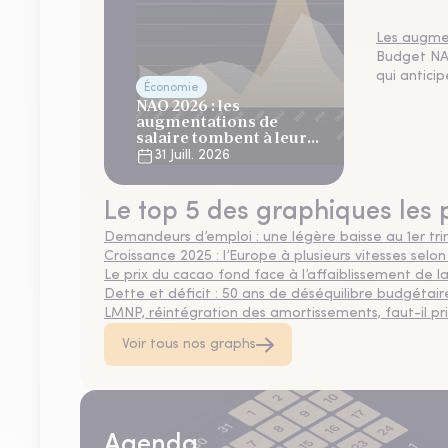
Les augmen
Budget NAO
qui antici
Économie
NAO 2026 : les
augmentations de
salaire tombent à leur
plus bas niveau depuis 4
31 Juill. 2026
ans
Le top 5 des graphiques les 
Demandeurs d’emploi : une légère baisse au 1er tr
Croissance 2025 : l’Europe à plusieurs vitesses selon
Le prix du cacao fond face à l’affaiblissement de
Dette et déficit : 50 ans de déséquilibre budgétair
LMNP, réintégration des amortissements, faut-il privi
Voir tous nos graphs
Agenda