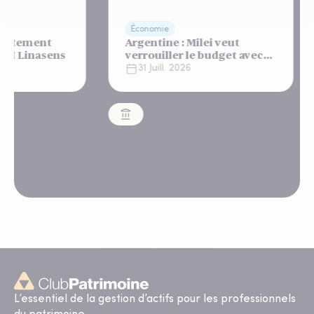
Économie
Pierre Papier
Argentine : Milei veut
Santos Tow
verrouiller le budget avec
l’intégralit
un "shutdown"
appartemen
31 Juill. 2026
31 Juill. 20
automatique, sous le
Lisbonne
regard bienveillant du FMI
MIMCO
L’essentiel de la gestion d’actifs pour les professionnels