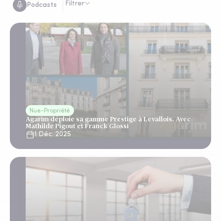
Filtrer
Podcasts
Nue-Propriété
Agarim déploie sa gamme Prestige à Levallois. Avec
Mathilde Pigout et Franck Glossi
1 Déc. 2025