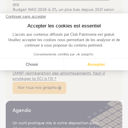
ans
Budget NAO 2026 à 2%, un plus bas depuis 2021 selon
Mercer France, qui anticipe un rebond à 2,5% pour les
négociations 2027.
Le top 5 des graphiques les plus consultés
Demandeurs d’emploi : une légère baisse au 1er
trimestre 2026
Croissance 2025 : l’Europe à plusieurs vitesses selon
Bruxelles
Le prix du cacao fond face à l’affaiblissement de la
demande
Dette et déficit : 50 ans de déséquilibre budgétaire
LMNP, réintégration des amortissements, faut-il
privilégier la SCI à l'IS ?
Voir tous nos graphs
Agenda
Un outil pratique mis à votre disposition pour