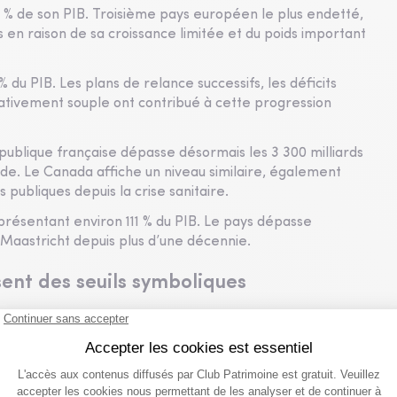
40 % de son PIB. Troisième pays européen le plus endetté,
s en raison de sa croissance limitée et du poids important
 du PIB. Les plans de relance successifs, les déficits
lativement souple ont contribué à cette progression
 publique française dépasse désormais les 3 300 milliards
ode. Le Canada affiche un niveau similaire, également
publiques depuis la crise sanitaire.
ésentant environ 111 % du PIB. Le pays dépasse
e Maastricht depuis plus d’une décennie.
ent des seuils symboliques
5 % du PIB. Le vieillissement démographique et le poids des
on durable sur les finances publiques.
 du PIB, franchissant un seuil symbolique rarement
évolution reflète notamment les conséquences