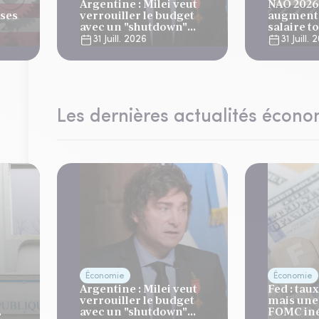
Argentine : Milei veut
NAO 2026 
ises
verrouiller le budget
augmenta
avec un "shutdown"
salaire t
automatique, sous le
plus bas 
31 Juill. 2026
31 Juill.
regard bienveillant du
ans
FMI
Les dernières actualités écon
Économie
Économie
Argentine : Milei veut
Fed : tau
verrouiller le budget
mais une
avec un "shutdown"
FOMC iné