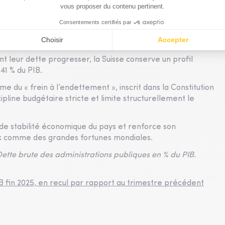
en budgétaire et les défis de croissance rencontrés ces
 parmi les économies développées
 leur dette progresser, la Suisse conserve un profil
41 % du PIB.
me du « frein à l’endettement », inscrit dans la Constitution
ipline budgétaire stricte et limite structurellement le
n de stabilité économique du pays et renforce son
aux comme des grandes fortunes mondiales.
tte brute des administrations publiques en % du PIB.
IB fin 2025, en recul par rapport au trimestre précédent