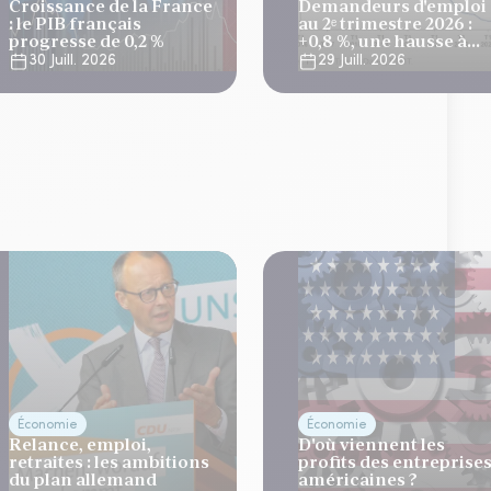
Croissance de la France
Demandeurs d'emploi
: le PIB français
au 2ᵉ trimestre 2026 :
progresse de 0,2 %
+0,8 %, une hausse à
relativiser
30 Juill. 2026
29 Juill. 2026
Économie
Économie
Relance, emploi,
D'où viennent les
retraites : les ambitions
profits des entreprise
du plan allemand
américaines ?