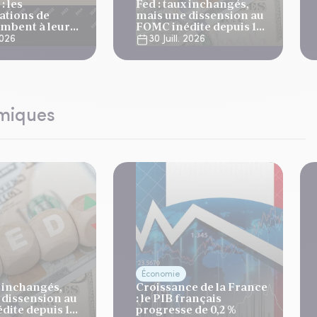
: les
Fed : taux inchangés,
tions de
mais une dissension au
ombent à leur
FOMC inédite depuis 10
niveau depuis 4
ans
 2026
30 Juill. 2026
omiques
Économie
x inchangés,
Croissance de la France
 dissension au
: le PIB français
dite depuis 10
progresse de 0,2 %