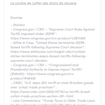
La courbe de Laffer des droits de douane
Sources
- Statista
- Congress.gov / CRS — *Supreme Court Rules Against
Tariffs Imposed Under IEEPA* :
https://www.congress.gov/crs-product/LSB11398
- White & Case, *United States terminates IEEPA-
based tariffs following Supreme Court decision* :
https://www.whitecase.com/insight-alert/united-
states-terminates-ieepa-based-tariffs-following-
supreme-court-decision
- Congress.gov / CRS — *Congressional and
Presidential Authority to Impose Import Tariffs*
(R48435) : https://www.congress.gov/crs-
product/R48435
- CNBC, *U.S. slaps 25% tariff on most Brazilian goods
over 'unfair trade practices'* :
https://www.cnbc.com/2026/07/16/us-tariffs-brazil-
unfair-trade-practices-section-301-.html
- Law Commentary, *Trump Turns to Older Trade Laws