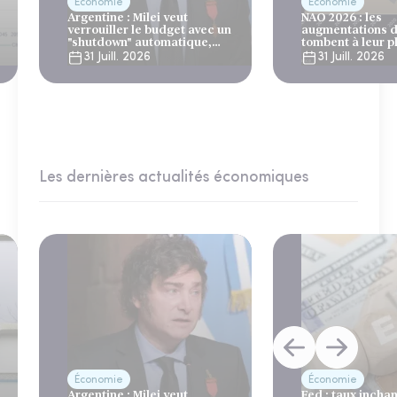
Économie
Économie
Argentine : Milei veut
NAO 2026 : les
verrouiller le budget avec un
augmentations d
"shutdown" automatique,
tombent à leur p
sous le regard bienveillant
niveau depuis 4 
31 Juill. 2026
31 Juill. 2026
du FMI
Les dernières actualités économiques
Économie
Économie
Argentine : Milei veut
Fed : taux incha