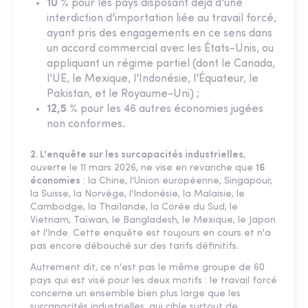
10 %
pour les pays disposant déjà d'une
interdiction d'importation liée au travail forcé,
ayant pris des engagements en ce sens dans
un accord commercial avec les États-Unis, ou
appliquant un régime partiel (dont le Canada,
l'UE, le Mexique, l'Indonésie, l'Équateur, le
Pakistan, et le Royaume-Uni) ;
12,5 %
pour les 46 autres économies jugées
non conformes.
2. L'enquête sur les surcapacités industrielles
,
ouverte le 11 mars 2026, ne vise en revanche que
16
économies
: la Chine, l'Union européenne, Singapour,
la Suisse, la Norvège, l'Indonésie, la Malaisie, le
Cambodge, la Thaïlande, la Corée du Sud, le
Vietnam, Taïwan, le Bangladesh, le Mexique, le Japon
et l'Inde. Cette enquête est toujours en cours et n'a
pas encore débouché sur des tarifs définitifs.
Autrement dit, ce n'est pas le même groupe de 60
pays qui est visé pour les deux motifs : le travail forcé
concerne un ensemble bien plus large que les
surcapacités industrielles, qui cible surtout de