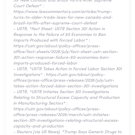
for New Canada and Brazil Tariffs After Supreme
Court Defeat* :
https://www.lawcommentary.com/articles/trump-
turns-to-older-trade-laws-for-new-canada-and-
brazil-tariffs-after-supreme-court-defeat
- USTR, *Fact Sheet: USTR Section 301 Action in
Response to the Failure of 60 Economies to Ban
Imports Produced with Forced Labor* :
https://ustr.gov/about/policy-offices/press-
office/fact-sheets/2026/july/fact-sheet-ustr-section-
301-action-response-failure-60-economies-ban-
imports-produced-forced-labor
- USTR, *USTR Takes Action in Forced Labor Section 301
Investigations* : https://ustr.gov/about/policy-
offices/press-office/press-releases/2026/july/ustr-
takes-action-forced-labor-section-301-investigations
- USTR, *USTR Initiates Section 301 Investigations
Relating to Structural Excess Capacity and Production
in Manufacturing Sectors* :
https://ustr.gov/about/policy-offices/press-
office/press-releases/2026/march/ustr-initiates-
section-301-investigations-relating-structural-excess-
capacity-and-production
- Reuters (via US News), *Trump Says Generic Drugs to