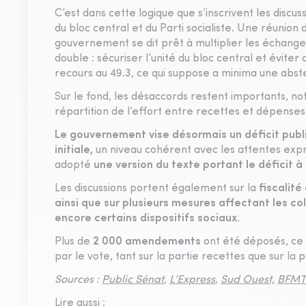
C’est dans cette logique que s’inscrivent les dis
du bloc central et du Parti socialiste. Une réunion 
gouvernement se dit prêt à multiplier les échange
double : sécuriser l’unité du bloc central et évite
recours au 49.3, ce qui suppose a minima une absten
Sur le fond, les désaccords restent importants, no
répartition de l’effort entre recettes et dépenses
Le gouvernement vise désormais un déficit publi
initiale,
un niveau cohérent avec les attentes exprim
adopté
une version du texte portant le déficit à 
Les discussions portent également sur la
fiscalité
ainsi que sur plusieurs mesures affectant les col
encore certains dispositifs sociaux.
Plus de
2 000 amendements
ont été déposés, ce q
par le vote, tant sur la partie recettes que sur la
Sources :
Public Sénat
,
L’Express
,
Sud Ouest,
BFMT
Lire aussi :