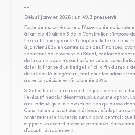
--
Début Janvier 2026 : un 49.3 pressenti
Faute de majorité claire à l’Assemblée nationale e
à l’article 49 alinéa 3 de la Constitution s’impos
l’exécutif pour garantir l’adoption du texte dans le
8 janvier 2026 en commission des Finances,
avan
repartent de la version du Sénat, conformément au
de la commission n’ayant qu’une valeur consultativ
doter la France d’un
budget d’ici la fin du mois d
de la lisibilité budgétaire, tant pour les administra
à une loi spéciale en fin d’année 2025.
Si Sébastien Lecornu s’était engagé à ne pas utili
l’exécutif n’exclut désormais plus aucune option. 
ainsi indiqué qu’elle « n’excluait rien qui puisse do
Constitution prévoit des méthodes d’adoption autres
ministre insiste toutefois sur un point central : qu
suppose un accord politique préalable. Sans compr
d’aboutir durablement.