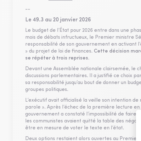
--
Le 49.3 au 20 janvier 2026
Le budget de l’État pour 2026 entre dans une phas
mois de débats infructueux, le Premier ministre Sé
responsabilité de son gouvernement en activant l’ar
» du projet de loi de finances.
Cette décision mar
se répéter à trois reprises.
Devant une Assemblée nationale clairsemée, le ch
discussions parlementaires. Il a justifié ce choix pa
sa responsabilité jusqu’au bout de donner un budge
groupes politiques.
L’exécutif avait officialisé la veille son intention d
parole ». Après l’échec de la première lecture en 
gouvernement a constaté l’impossibilité de faire a
les communistes avaient quitté la table des négocia
être en mesure de voter le texte en l’état.
Deux options restaient alors ouvertes au Premier 