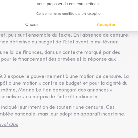
 l’article 49.3. L’exécutif a finalement privilégié ce
plus respectueux du Parlement » par la porte-parole du
ière étape. Le gouvernement prévoit de recourir de
et, puis sur l’ensemble du texte. En l’absence de censure,
on définitive du budget de l’État avant la mi-février.
’une loi de finances, dans un contexte marqué par des
t pour le financement des armées et la réponse aux
9.3 expose le gouvernement à une motion de censure. La
t d’une motion « contre ce budget et pour la dignité du
de même, Marine Le Pen dénonçant des annonces «
socialiste « au mépris de l’intérêt national ».
indiqué leur intention de soutenir une censure. Ces
blée nationale, mais leur adoption apparaît incertaine.
vel Obs