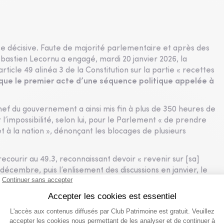
e décisive. Faute de majorité parlementaire et après des
bastien Lecornu a engagé, mardi 20 janvier 2026, la
ticle 49 alinéa 3 de la Constitution sur la partie « recettes
que le premier acte d’une séquence politique appelée à
ef du gouvernement a ainsi mis fin à plus de 350 heures de
r l’impossibilité, selon lui, pour le Parlement « de prendre
t à la nation », dénonçant les blocages de plusieurs
e recourir au 49.3, reconnaissant devoir « revenir sur [sa]
décembre, puis l’enlisement des discussions en janvier, le
dopter le budget par un vote classique. Les écologistes et
tions, tandis que le Parti socialiste avait confirmé ne pas
ministre, l’ordonnance budgétaire, qui permet une mise en