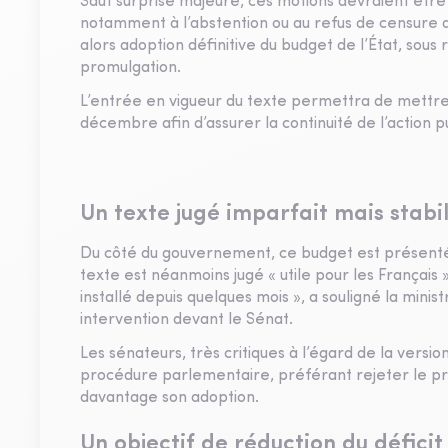
Sauf surprise majeure, ces motions devraient êtr
notamment à l’abstention ou au refus de censure de
alors adoption définitive du budget de l’État, sous
promulgation.
L’entrée en vigueur du texte permettra de mettre f
décembre afin d’assurer la continuité de l’action 
Un texte jugé imparfait mais stabil
Du côté du gouvernement, ce budget est présenté
texte est néanmoins jugé « utile pour les Français » 
installé depuis quelques mois », a souligné la mini
intervention devant le Sénat.
Les sénateurs, très critiques à l’égard de la versio
procédure parlementaire, préférant rejeter le proj
davantage son adoption.
Un objectif de réduction du déficit