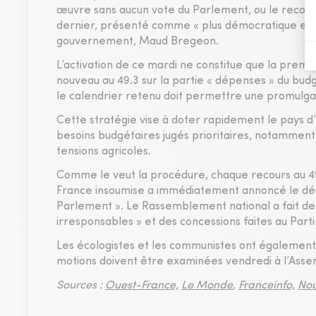
œuvre sans aucun vote du Parlement, ou le recours à
dernier, présenté comme « plus démocratique et 
gouvernement, Maud Bregeon.
L’activation de ce mardi ne constitue que la prem
nouveau au 49.3 sur la partie « dépenses » du budg
le calendrier retenu doit permettre une promulgati
Cette stratégie vise à doter rapidement le pays d
besoins budgétaires jugés prioritaires, notammen
tensions agricoles.
Comme le veut la procédure, chaque recours au 4
France insoumise a immédiatement annoncé le dépô
Parlement ». Le Rassemblement national a fait 
irresponsables » et des concessions faites au Parti 
Les écologistes et les communistes ont également 
motions doivent être examinées vendredi à l’Assem
Sources :
Ouest-France,
Le Monde
,
Franceinfo,
Nou