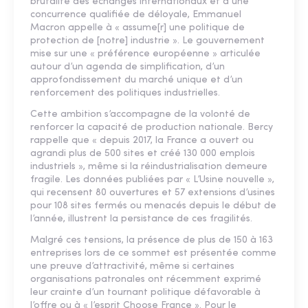
brutalité des échanges internationaux et à une
concurrence qualifiée de déloyale, Emmanuel
Macron appelle à « assume[r] une politique de
protection de [notre] industrie ». Le gouvernement
mise sur une « préférence européenne » articulée
autour d’un agenda de simplification, d’un
approfondissement du marché unique et d’un
renforcement des politiques industrielles.
Cette ambition s’accompagne de la volonté de
renforcer la capacité de production nationale. Bercy
rappelle que « depuis 2017, la France a ouvert ou
agrandi plus de 500 sites et créé 130 000 emplois
industriels », même si la réindustrialisation demeure
fragile. Les données publiées par « L’Usine nouvelle »,
qui recensent 80 ouvertures et 57 extensions d’usines
pour 108 sites fermés ou menacés depuis le début de
l’année, illustrent la persistance de ces fragilités.
Malgré ces tensions, la présence de plus de 150 à 163
entreprises lors de ce sommet est présentée comme
une preuve d’attractivité, même si certaines
organisations patronales ont récemment exprimé
leur crainte d’un tournant politique défavorable à
l’offre ou à « l’esprit Choose France ». Pour le