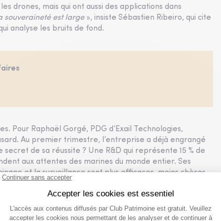
 les drones, mais qui ont aussi des applications dans
la souveraineté est large
», insiste Sébastien Ribeiro, qui cite
ui analyse les bruits de fond.
faires
ées. Pour Raphaël Gorgé, PDG d’Exail Technologies,
asard. Au premier trimestre, l’entreprise a déjà engrangé
 secret de sa réussite ? Une R&D qui représente 15 % de
ondent aux attentes des marines du monde entier. Ses
inage et la surveillance sont plus efficaces, moins chères
s. «
Dès le début, nous avions la conviction que nos produits
t que ses « succès commerciaux sont rares pour une ETI de
he auprès de marines étrangères, ce qui est atypique. Et
fficile, où 85 % des commandes de l’État vont aux plus