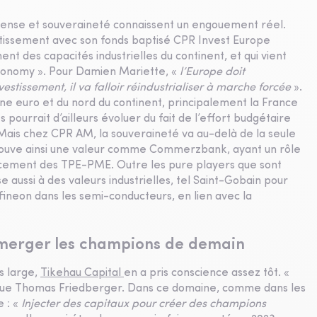
défense et souveraineté connaissent un engouement réel.
stissement avec son fonds baptisé CPR Invest Europe
t des capacités industrielles du continent, et qui vient
tonomy ». Pour Damien Mariette, «
l’Europe doit
estissement, il va falloir réindustrialiser à marche forcée
».
ne euro et du nord du continent, principalement la France
pourrait d’ailleurs évoluer du fait de l’effort budgétaire
ais chez CPR AM, la souveraineté va au-delà de la seule
 trouve ainsi une valeur comme Commerzbank, ayant un rôle
ncement des TPE-PME. Outre les pure players que sont
 aussi à des valeurs industrielles, tel Saint-Gobain pour
fineon dans les semi-conducteurs, en lien avec la
 émerger les champions de demain
s large,
Tikehau Capital
en a pris conscience assez tôt. «
ique Thomas Friedberger. Dans ce domaine, comme dans les
e : «
Injecter des capitaux pour créer des champions