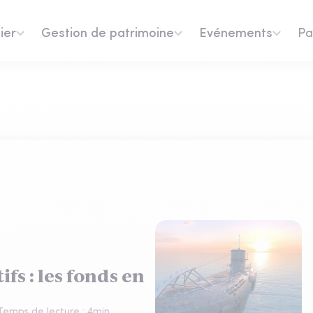
ier
Gestion de patrimoine
Evénements
Pa
fs : les fonds en
Temps de lecture :
4
min