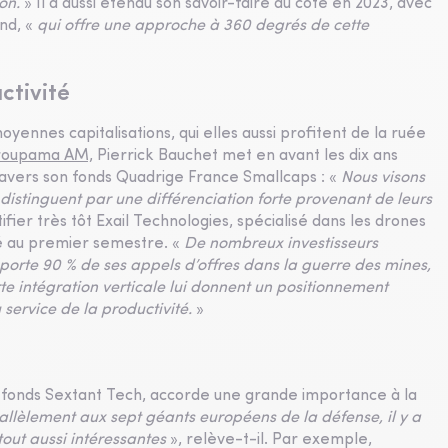
on.
» Il a aussi étendu son savoir-faire au coté en 2023, avec
nd, «
qui offre une approche à 360 degrés de cette
ctivité
moyennes capitalisations, qui elles aussi profitent de la ruée
roupama AM,
Pierrick Bauchet met en avant les dix ans
ravers son fonds Quadrige France Smallcaps : «
Nous visons
e distinguent par une différenciation forte provenant de leurs
fier très tôt Exail Technologies, spécialisé dans les drones
lé au premier semestre. «
De nombreux investisseurs
porte 90 % de ses appels d’offres dans la guerre des mines,
rte intégration verticale lui donnent un positionnement
 service de la productivité.
»
h
 fonds Sextant Tech, accorde une grande importance à la
allèlement aux sept géants européens de la défense, il y a
tout aussi intéressantes
», relève-t-il. Par exemple,