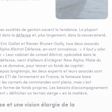
les sociétés de gestion suivent la tendance. La plupart
t dans la
défense
et, plus largement, dans la souveraineté.
ic Gaillat et Rainier Brunet-Guilly, tous deux associés
lpha Allstrat Défense, en sont convaincus : «
Il faut y aller
r.
» Leur cabinet de conseil Allstrat, spécialisé dans le
fense, vient d’ailleurs d’intégrer New Alpha, filiale du
s ce domaine, pour lancer un fonds de capital-
puis longtemps, les deux experts et leurs associés sont
des ETI de l’armement en France, la fameuse base
 : les carnets de commandes sont pleins, mais c’est
 sous forme de fonds propres. Les besoins d’accompagnement
sent « défricher un terrain vierge » en la matière.
e et une vision élargie de la