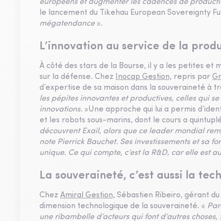
européens et augmenter les cadences de producti
le lancement du Tikehau European Sovereignty Fu
mégatendance
».
L’innovation au service de la produ
À côté des stars de la Bourse, il y a les petites et 
sur la défense. Chez
Inocap Gestion,
repris par
G
d’expertise de sa maison dans la souveraineté à t
les pépites innovantes et productives, celles qui s
innovations.
»Une approche qui lui a permis d’identi
et les robots sous-marins, dont le cours a quintup
découvrent Exail, alors que ce leader mondial rem
note Pierrick Bauchet. Ses investissements et sa fo
unique. Ce qui compte, c’est la R&D, car elle est au
La souveraineté, c’est aussi la tec
Chez
Amiral Gestion,
Sébastien Ribeiro, gérant du
dimension technologique de la souveraineté. «
Par
une ribambelle d’acteurs qui font d’autres choses, 