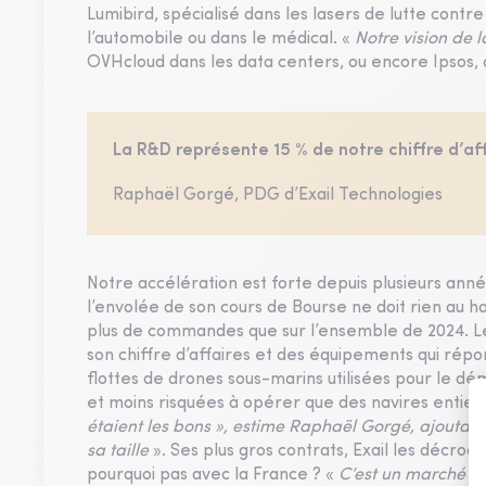
Lumibird, spécialisé dans les lasers de lutte contre
l’automobile ou dans le médical. «
Notre vision de 
OVHcloud dans les data centers, ou encore Ipsos, q
La R&D représente 15 % de notre chiffre d’af
Raphaël Gorgé, PDG d’Exail Technologies
Notre accélération est forte depuis plusieurs ann
l’envolée de son cours de Bourse ne doit rien au h
plus de commandes que sur l’ensemble de 2024. Le
son chiffre d’affaires et des équipements qui rép
flottes de drones sous-marins utilisées pour le dém
et moins risquées à opérer que des navires entier
étaient les bons », estime Raphaël Gorgé, ajoutan
sa taille
». Ses plus gros contrats, Exail les décroc
pourquoi pas avec la France ? «
C’est un marché di