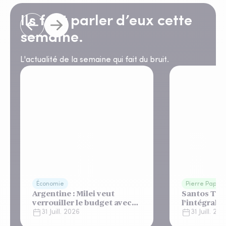
Ils font parler d’eux cette
semaine.
L'actualité de la semaine qui fait du bruit.
Économie
Pierre Papier
Argentine : Milei veut
Santos Tow
verrouiller le budget avec
l’intégralit
un "shutdown"
appartemen
31 Juill. 2026
31 Juill. 20
automatique, sous le
Lisbonne