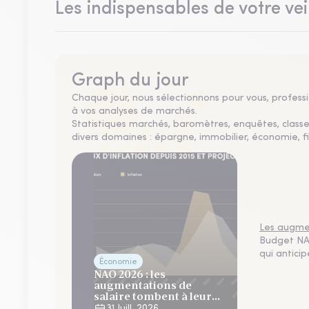
Les indispensables de votre vei
Graph du jour
Chaque jour, nous sélectionnons pour vous, professio
à vos analyses de marchés.
Statistiques marchés, baromètres, enquêtes, clas
divers domaines : épargne, immobilier, économie, fi
Les augmen
Budget NAO
qui antici
Économie
NAO 2026 : les
augmentations de
salaire tombent à leur
plus bas niveau depuis 4
31 Juill. 2026