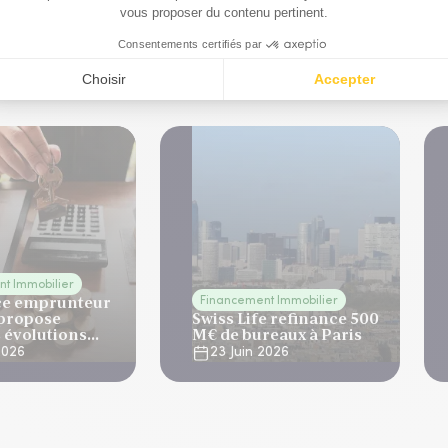
que
t Immobilier
ce emprunteur
Financement Immobilier
 propose
Swiss Life refinance 500
 évolutions
M€ de bureaux à Paris
rats
2026
23 Juin 2026