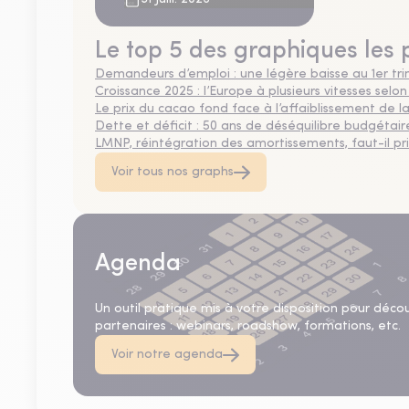
ans
Le top 5 des graphiques les 
Demandeurs d’emploi : une légère baisse au 1er tr
Croissance 2025 : l’Europe à plusieurs vitesses selon
Le prix du cacao fond face à l’affaiblissement de
Dette et déficit : 50 ans de déséquilibre budgétair
LMNP, réintégration des amortissements, faut-il privi
Voir tous nos graphs
Agenda
Un outil pratique mis à votre disposition pour déco
partenaires : webinars, roadshow, formations, etc.
Voir notre agenda