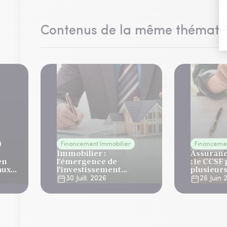
Contenus de la même thémati
Financement Immobilier
Financemen
Immobilier :
Assuran
en
l’émergence de
: le CCSF
aux
l’investissement
plusieurs
propriétaire
des cont
30 Juill. 2026
26 Juin 