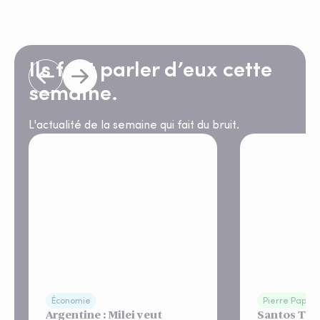
Ils font parler d’eux cette
semaine.
L'actualité de la semaine qui fait du bruit.
Économie
Pierre Papier
Argentine : Milei veut
Santos Tow