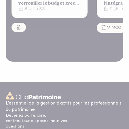
verrouiller le budget avec
l’intégralit
un "shutdown"
appartemen
31 Juill. 2026
31 Juill. 20
automatique, sous le
Lisbonne
regard bienveillant du FMI
MIMCO
L’essentiel de la gestion d’actifs pour les professionnels
du patrimoine
Devenez partenaire,
contributeur ou posez-nous vos
questions