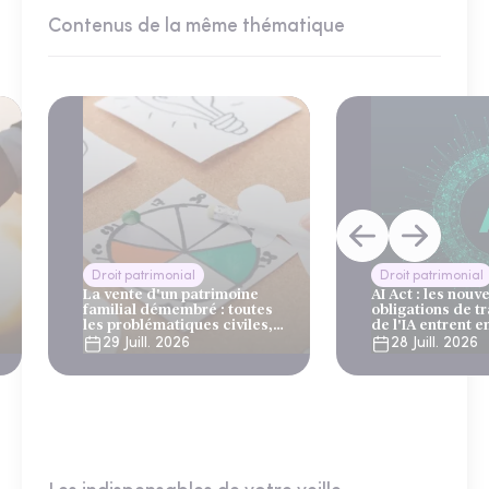
Contenus de la même thématique
Droit patrimonial
Droit patrimonial
La vente d'un patrimoine
AI Act : les nouve
familial démembré : toutes
obligations de 
les problématiques civiles,
de l'IA entrent e
fiscales et successorales
août 2026
29 Juill. 2026
28 Juill. 2026