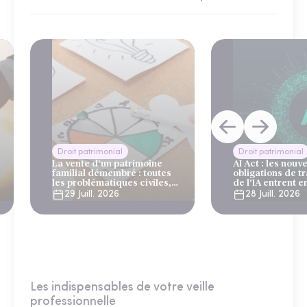
Droit patrimonial
Droit patrimonial
La vente d'un patrimoine
AI Act : les nouve
familial démembré : toutes
obligations de 
les problématiques civiles,
de l'IA entrent e
fiscales et successorales
août 2026
29 Juill. 2026
28 Juill. 2026
Les indispensables de votre veille
professionnelle