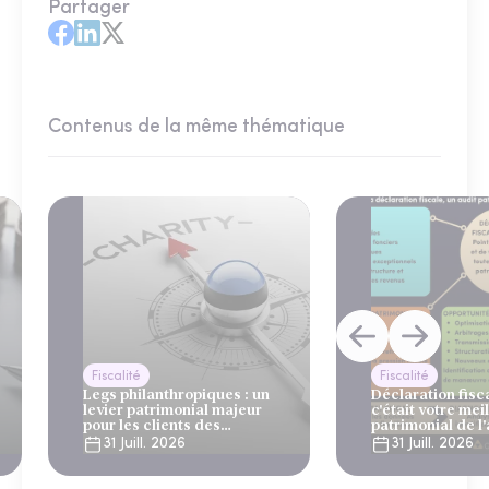
Partager
Contenus de la même thématique
Fiscalité
Fiscalité
Legs philanthropiques : un
Déclaration fiscal
levier patrimonial majeur
c'était votre mei
pour les clients des
patrimonial de l
gestionnaires de patrimoine
31 Juill. 2026
31 Juill. 2026
et des banques privées