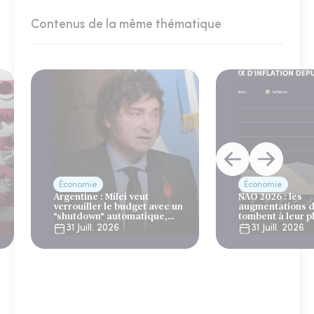
Contenus de la même thématique
Économie
Économie
Argentine : Milei veut
NAO 2026 : les
verrouiller le budget avec un
augmentations d
"shutdown" automatique,
tombent à leur p
sous le regard bienveillant
niveau depuis 4 
31 Juill. 2026
31 Juill. 2026
du FMI