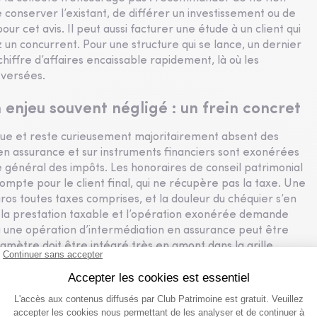
 conserver l’existant, de différer un investissement ou de
ur cet avis. Il peut aussi facturer une étude à un client qui
hez un concurrent. Pour une structure qui se lance, un dernier
chiffre d’affaires encaissable rapidement, là où les
 versées.
 enjeu souvent négligé : un frein concret
que et reste curieusement majoritairement absent des
 en assurance et sur instruments financiers sont exonérées
e général des impôts. Les honoraires de conseil patrimonial
compte pour le client final, qui ne récupère pas la taxe. Une
ros toutes taxes comprises, et la douleur du chéquier s’en
e la prestation taxable et l’opération exonérée demande
e à une opération d’intermédiation en assurance peut être
amètre doit être intégré très en amont dans la grille
 le prix affiché diffère du prix réellement supporté par le
 un cabinet de gestion de patrimoine ?