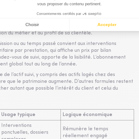
èdent pas tous de la même manière, et cette latitude
 liberté de construction que la commission offre rarement.
n du métier et au profil de sa clientèle.
mission ou au temps passé convient aux interventions
ifaire par prestation, qui affiche un prix par bilan
dez-vous de suivi, apporte de la lisibilité. L’abonnement
nt global tout au long de l’année.
e l’actif suivi, y compris des actifs logés chez des
sure que le patrimoine augmente. D’autres formules restent
r autant que possible l’intérêt du client et celui du
Usage typique
Logique économique
Interventions
Rémunère le temps
ponctuelles, dossiers
réellement engagé