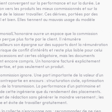
client convergent sur la performance et sur la durée. Le
ion vers les produits les mieux commissionnés et sur la
e de le laisser travailler. Ces dérives, portées par des
el et bien. Elles tiennent au mauvais usage du modèle
imonialL’honoraire ouvre un espace que la commission
 perçue plus forte par le client. Il rémunère
ailleurs son épargne sur des supports dont la rémunération
isque de conflit d’intérêts et reste plus lisible pour celui
rocessions est certes obligatoire, mais les documents
nt encore compris. Un honoraire facturé explicitement
xpertise, et pas seulement un produit.
commission ignore. Une part importante de la valeur d’un
ontrepartie en encours : structuration civile, optimisation
on de la transmission. La performance d’un patrimoine et
nt de cette ingénierie que du rendement des placements.
 et de rédaction sans générer le moindre versement ; les
 et évite de travailler gratuitement.
la collecte n’encourage pas : recommander de ne rien