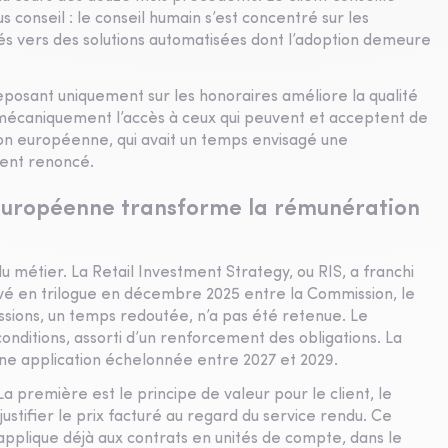
s conseil : le conseil humain s’est concentré sur les
és vers des solutions automatisées dont l’adoption demeure
eposant uniquement sur les honoraires améliore la qualité
nt mécaniquement l’accès à ceux qui peuvent et acceptent de
nion européenne, qui avait un temps envisagé une
ment renoncé.
européenne transforme la rémunération
 métier. La Retail Investment Strategy, ou RIS, a franchi
ouvé en trilogue en décembre 2025 entre la Commission, le
essions, un temps redoutée, n’a pas été retenue. Le
onditions, assorti d’un renforcement des obligations. La
 une application échelonnée entre 2027 et 2029.
La première est le principe de valeur pour le client, le
stifier le prix facturé au regard du service rendu. Ce
l’applique déjà aux contrats en unités de compte, dans le