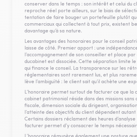
conserver dans le temps : son intérêt et celui du 
reproche réel porte ailleurs, sur le biais de sélect
tentation de faire bouger un portefeuille plutôt qu
commerciaux qui collectent à tout prix, existent b
davantage qu’à sa nature.
Les avantages des honoraires pour le conseil patr
laisse de côté. Premier apport : une indépendance
l’accompagnement de son conseiller et place par 
ducabinet est dissociée. Cette séparation limite le r
qui finance le conseil. La transparence sur les rét
réglementaires sont rarement lus, et plus rareme
lève l’ambiguïté : le client sait qu’il achète une e
L’honoraire permet surtout de facturer ce que la 
cabinet patrimonial réside dans des missions sans c
fiscale, dimension sociale du dirigeant, organisati
l’atteinte des objectifs du client dépendent auta
Certains dossiers réclament des heures d’analyse
facturer permet d’y consacrer le temps nécessaire
L’honoraire rémunère également une posture que 