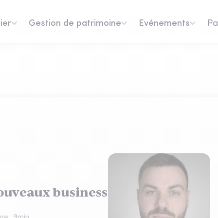
ier
Gestion de patrimoine
Evénements
Pa
nouveaux business
re :
9
min