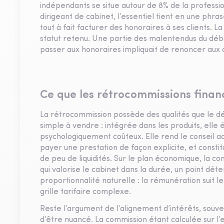
indépendants se situe autour de 8% de la professi
dirigeant de cabinet, l’essentiel tient en une phr
tout à fait facturer des honoraires à ses clients. La
statut retenu. Une partie des malentendus du déba
passer aux honoraires impliquait de renoncer aux c
Ce que les rétrocommissions finan
La rétrocommission possède des qualités que le déb
simple à vendre : intégrée dans les produits, elle é
psychologiquement coûteux. Elle rend le conseil a
payer une prestation de façon explicite, et constit
de peu de liquidités. Sur le plan économique, la c
qui valorise le cabinet dans la durée, un point dét
proportionnalité naturelle : la rémunération suit le
grille tarifaire complexe.
Reste l’argument de l’alignement d’intérêts, souv
d’être nuancé. La commission étant calculée sur l’en