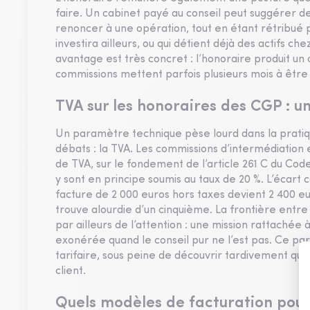
faire. Un cabinet payé au conseil peut suggérer de
renoncer à une opération, tout en étant rétribué po
investira ailleurs, ou qui détient déjà des actifs c
avantage est très concret : l’honoraire produit un 
commissions mettent parfois plusieurs mois à être
TVA sur les honoraires des CGP : un
Un paramètre technique pèse lourd dans la prati
débats : la TVA. Les commissions d’intermédiation
de TVA, sur le fondement de l’article 261 C du Cod
y sont en principe soumis au taux de 20 %. L’écart 
facture de 2 000 euros hors taxes devient 2 400 eu
trouve alourdie d’un cinquième. La frontière entr
par ailleurs de l’attention : une mission rattaché
exonérée quand le conseil pur ne l’est pas. Ce par
tarifaire, sous peine de découvrir tardivement que
client.
Quels modèles de facturation pour