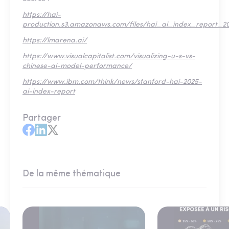
https://hai-
production.s3.amazonaws.com/files/hai_ai_index_report_2
https://lmarena.ai/
https://www.visualcapitalist.com/visualizing-u-s-vs-
chinese-ai-model-performance/
https://www.ibm.com/think/news/stanford-hai-2025-
ai-index-report
Partager
De la même thématique