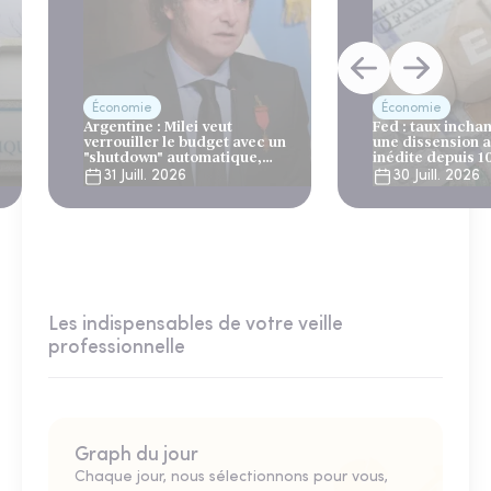
Économie
Économie
Argentine : Milei veut
Fed : taux incha
verrouiller le budget avec un
une dissension 
"shutdown" automatique,
inédite depuis 1
sous le regard bienveillant
31 Juill. 2026
30 Juill. 2026
du FMI
Les indispensables de votre veille
professionnelle
Graph du jour
Chaque jour, nous sélectionnons pour vous,