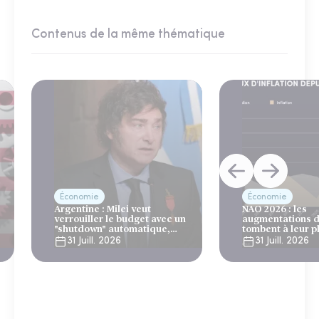
Contenus de la même thématique
Économie
Économie
Argentine : Milei veut
NAO 2026 : les
verrouiller le budget avec un
augmentations d
"shutdown" automatique,
tombent à leur p
sous le regard bienveillant
niveau depuis 4 
31 Juill. 2026
31 Juill. 2026
du FMI