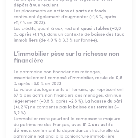
dépôts à vue
reculent.
Les placements en
actions et parts de fonds
continuent également d’augmenter (+1,5 %, après
+11,7 % en 2023).
Les crédits, quant à eux, restent
quasi stables (+0,0
%, après +1,1 %)
, dans un contexte de
baisse des taux
immobiliers
(de 4,0 % à 3,3 % sur l’année).
L’immobilier pèse sur la richesse non
financière
Le patrimoine non financier des ménages,
essentiellement composé d’immobilier, recule de
0,6
%
après –3,0 % en 2023.
La valeur des logements et terrains, qui représentent
87 % des actifs non financiers des ménages, diminue
légèrement (–0,8 %, après –2,8 %). La
hausse du bâti
(+1,2 %)
ne compense pas la
baisse des terrains (–
3,2 %)
.
L’immobilier reste pourtant la composante majeure
du patrimoine des Français, avec
61 % des actifs
détenus
, confirmant la dépendance structurelle du
patrimoine national à la conjoncture immobilière.