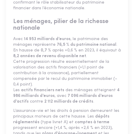
confirmant le rôle stabilisateur du patrimoine
financier dans l’économie nationale.
Les ménages, pilier de la richesse
nationale
Avec
14 953 milliards d’euros
, le patrimoine des
ménages représente
76,5 % du patrimoine national
.
En hausse de
0,7 %
après +0,6 % en 2023, il équivaut à
8,2 années de revenu disponible net
.
Cette progression résulte essentiellement de la
valorisation des actifs financiers (+1,1 point de
contribution à la croissance), partiellement
compensée par le recul du patrimoine immobilier (–
0,4 point).
Les
actifs financiers nets
des ménages atteignent
4
986 milliards d’euros
, avec
7 096 milliards d’euros
d’actifs
contre
2 112 milliards de crédits
.
L’assurance-vie et les droits à pension demeurent les
principaux moteurs de cette hausse. Les
dépôts
réglementés
(type livret A) et
comptes à terme
progressent encore (+1,4 %, après +2,6 % en 2023),
tandis que les
plans d’épargne-logement
et les