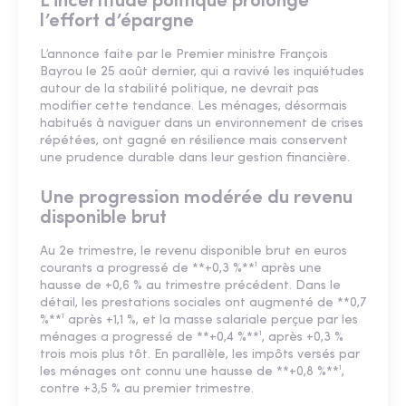
L’incertitude politique prolonge
l’effort d’épargne
L’annonce faite par le Premier ministre François
Bayrou le 25 août dernier, qui a ravivé les inquiétudes
autour de la stabilité politique, ne devrait pas
modifier cette tendance. Les ménages, désormais
habitués à naviguer dans un environnement de crises
répétées, ont gagné en résilience mais conservent
une prudence durable dans leur gestion financière.
Une progression modérée du revenu
disponible brut
Au 2e trimestre, le revenu disponible brut en euros
courants a progressé de **+0,3 %**¹ après une
hausse de +0,6 % au trimestre précédent. Dans le
détail, les prestations sociales ont augmenté de **0,7
%**¹ après +1,1 %, et la masse salariale perçue par les
ménages a progressé de **+0,4 %**¹, après +0,3 %
trois mois plus tôt. En parallèle, les impôts versés par
les ménages ont connu une hausse de **+0,8 %**¹,
contre +3,5 % au premier trimestre.