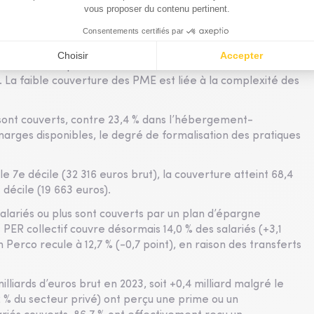
ipation (38,1 %), l’intéressement (34,6 %) et le Perco ou PER
alariés bénéficient d’au moins un dispositif, contre 46,6 %
ans celles de plus de 1 000 salariés. Le taux atteint 95,6 %
. La faible couverture des PME est liée à la complexité des
e sont couverts, contre 23,4 % dans l’hébergement-
marges disponibles, le degré de formalisation des pratiques
 7e décile (32 316 euros brut), la couverture atteint 68,4
 décile (19 663 euros).
salariés ou plus sont couverts par un plan d’épargne
e PER collectif couvre désormais 14,0 % des salariés (+3,1
n Perco recule à 12,7 % (-0,7 point), en raison des transferts
lliards d’euros brut en 2023, soit +0,4 milliard malgré le
,2 % du secteur privé) ont perçu une prime ou un