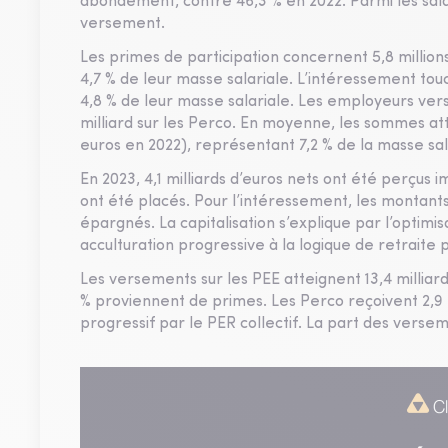
abondement, contre 46,3 % en 2022. Parmi les sala
versement.
Les primes de participation concernent 5,8 millions 
4,7 % de leur masse salariale. L’intéressement touche
4,8 % de leur masse salariale. Les employeurs vers
milliard sur les Perco. En moyenne, les sommes at
euros en 2022), représentant 7,2 % de la masse sal
En 2023, 4,1 milliards d’euros nets ont été perçus i
ont été placés. Pour l’intéressement, les montants 
épargnés. La capitalisation s’explique par l’optimis
acculturation progressive à la logique de retraite pa
Les versements sur les PEE atteignent 13,4 milliard
% proviennent de primes. Les Perco reçoivent 2,9 
progressif par le PER collectif. La part des verseme