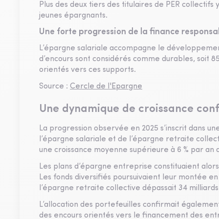
Plus des deux tiers des titulaires de PER collectifs 
jeunes épargnants.
Une forte progression de la finance responsa
L’épargne salariale accompagne le développement d
d’encours sont considérés comme durables, soit 85 %
orientés vers ces supports.
Source :
Cercle de l'Epargne
Une dynamique de croissance confi
La progression observée en 2025 s’inscrit dans un
l’épargne salariale et de l’épargne retraite collec
une croissance moyenne supérieure à 6 % par an d
Les plans d’épargne entreprise constituaient alors l
Les fonds diversifiés poursuivaient leur montée e
l’épargne retraite collective dépassait 34 milliard
L’allocation des portefeuilles confirmait égalemen
des encours orientés vers le financement des ent