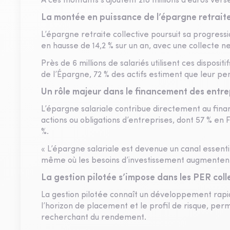
À ces montants s’ajoutent 218 millions d’euros vers
La montée en puissance de l’épargne retraite
L’épargne retraite collective poursuit sa progressi
en hausse de 14,2 % sur un an, avec une collecte net
Près de 6 millions de salariés utilisent ces dispos
de l’Épargne, 72 % des actifs estiment que leur pe
Un rôle majeur dans le financement des entre
L’épargne salariale contribue directement au fina
actions ou obligations d’entreprises, dont 57 % en 
%.
« L’épargne salariale est devenue un canal essen
même où les besoins d’investissement augmenten
La gestion pilotée s’impose dans les PER colle
La gestion pilotée connaît un développement rapide
l’horizon de placement et le profil de risque, pe
recherchant du rendement.