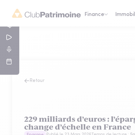
Finance
Immobil
Retour
229 milliards d’euros : l’épa
change d’échelle en France
Publié le
23 Mars 2026
Temps de lecture :
5
m
Epargne