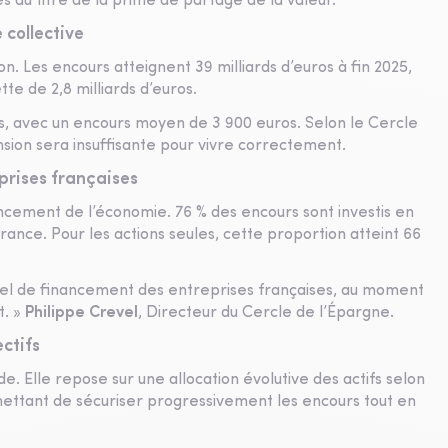
és au titre de la prime de partage de la valeur.
 collective
on. Les encours atteignent 39 milliards d’euros à fin 2025,
te de 2,8 milliards d’euros.
itifs, avec un encours moyen de 3 900 euros. Selon le Cercle
nsion sera insuffisante pour vivre correctement.
prises françaises
ncement de l’économie. 76 % des encours sont investis en
France. Pour les actions seules, cette proportion atteint 66
tiel de financement des entreprises françaises, au moment
t. »
Philippe Crevel
, Directeur du Cercle de l’Épargne.
ctifs
. Elle repose sur une allocation évolutive des actifs selon
rmettant de sécuriser progressivement les encours tout en