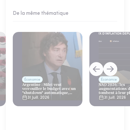
De la même thématique
Économie
Économie
Argentine : Milei veut
NAO 2026 : les
verrouiller le budget avec un
augmentations d
"shutdown" automatique,
tombent à leur p
sous le regard bienveillant
niveau depuis 4 
31 Juill. 2026
31 Juill. 2026
du FMI