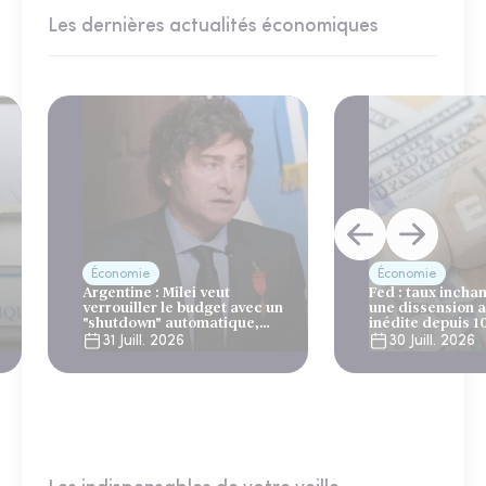
Les dernières actualités économiques
Économie
Économie
Argentine : Milei veut
Fed : taux incha
verrouiller le budget avec un
une dissension 
"shutdown" automatique,
inédite depuis 1
sous le regard bienveillant
31 Juill. 2026
30 Juill. 2026
du FMI