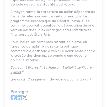
hypersensibles aux signaux politiques, après une
période de relative stabilité post-Covid.
À moyen terme, la trajectoire du dollar dépendra de
l’issue de l’élection présidentielle américaine. Le
programme économique de Donald Trump, s’il se
confirme, pourrait accentuer la dépréciation du billet
vert en pesant sur les échanges et sur l’attractivité
financière des États-Unis.
Pour l’heure, les cambistes restent en alerte, en
l’absence de visibilité claire sur la politique
commerciale et fiscale à venir. Le dollar reste donc à
la croisée des chemins, suspendu à une équation
politique instable.
Sources :
L’Express
⁽¹⁾,
Le Figaro – 8 juillet
⁽²⁾,
Le Figaro –
7 juillet
⁽³⁾
Lire aussi :
Changement de régime pour le dollar ?
Partager