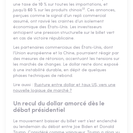
une taxe de
10 %
sur toutes les importations, et
jusqu’à
60 %
sur les produits chinois⁽²⁾. Ces annonces,
perçues comme le signal d’un repli commercial
assumé, ont ravivé les craintes d’un isolement
économique des États-Unis. Les investisseurs
anticipent une pression structurelle sur le billet vert
en cas de victoire républicaine.
Les partenaires commerciaux des États-Unis, dont
l’Union européenne et la Chine, pourraient réagir par
des mesures de rétorsion, accentuant les tensions sur
les marchés de changes. Le dollar reste donc exposé
à une instabilité durable, en dépit de quelques
phases techniques de rebond.
Lire aussi :
Rupture entre dollar et taux US, vers une
nouvelle logique de marché ?
Un recul du dollar amorcé dès le
débat présidentiel
Le mouvement baissier du billet vert s’est enclenché
au lendemain du débat entre Joe Biden et Donald
Trump. Considéré comme vainqueur, Trump a alors vu