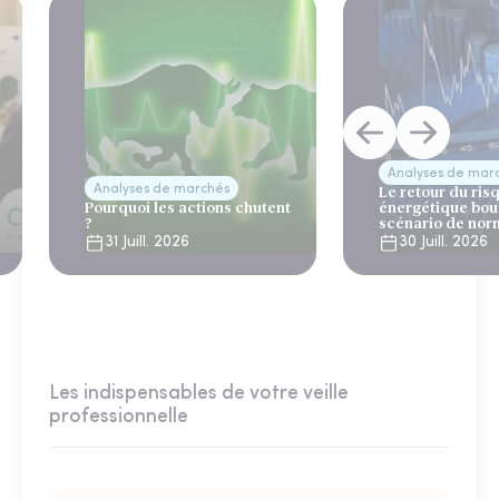
Analyses de mar
Analyses de marchés
Le retour du ris
Pourquoi les actions chutent
énergétique bou
?
scénario de nor
31 Juill. 2026
30 Juill. 2026
Les indispensables de votre veille
professionnelle