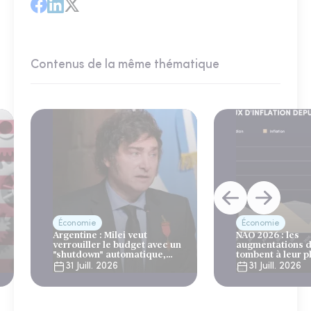
Contenus de la même thématique
Économie
Économie
Argentine : Milei veut
NAO 2026 : les
verrouiller le budget avec un
augmentations d
"shutdown" automatique,
tombent à leur p
sous le regard bienveillant
niveau depuis 4 
31 Juill. 2026
31 Juill. 2026
du FMI