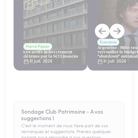
Économie
Pierre Papier
Argentine : Milei veu
Les actifs indirectement
verrouiller le budge
détenus par la SCI Linasens
"shutdown" automat
sous le regard bienv
31 Juill. 2026
31 Juill. 2026
du FMI
Sondage Club Patrimoine - A vos
suggestions !
C'est le moment de nous faire part de vos
remarques et suggestions. Prenez quelques
instants pour répondre à nos questions