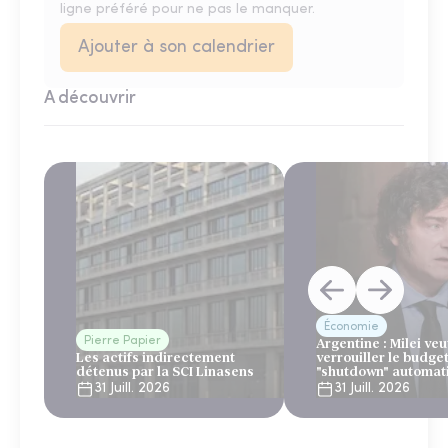
ligne préféré pour ne pas le manquer.
Ajouter à son calendrier
A découvrir
Économie
Pierre Papier
Argentine : Milei veu
Les actifs indirectement
verrouiller le budge
détenus par la SCI Linasens
"shutdown" automat
sous le regard bienv
31 Juill. 2026
31 Juill. 2026
du FMI