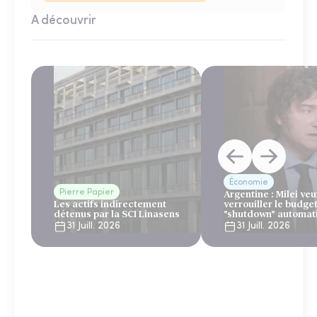
A découvrir
Économie
Pierre Papier
Argentine : Milei veu
Les actifs indirectement
verrouiller le budge
détenus par la SCI Linasens
"shutdown" automat
sous le regard bienv
31 Juill. 2026
31 Juill. 2026
du FMI