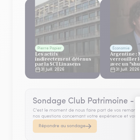
Pierre Papier
Économie
Les actifs
Argentine : 
indirectement détenus
verrouiller 
par la SCI Linasens
avec un "sh
automatique,
31 Juill. 2026
31 Juill. 2026
regard bienv
FMI
Sondage Club Patrimoine - A
C'est le moment de nous faire part de vos remarqu
nos questions concernant votre expérience et vos a
Répondre au sondage