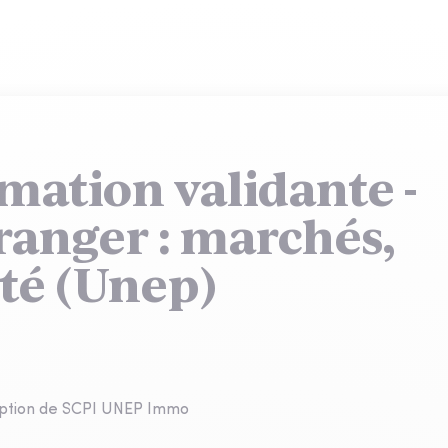
mation validante -
tranger : marchés,
ité (Unep)
ription de SCPI UNEP Immo