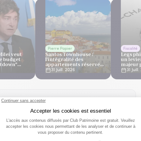
Pierre Papier
Fiscalité
Milei veut
Santos Townhouse :
Legs phi
le budget
l’intégralité des
un levie
utdown"
appartements réservés
majeur p
 sous le
à Lisbonne
des ges
31 Juill. 2026
31 Juill
eillant du
patrimo
banques
 vos suggestions !
es et suggestions. Prenez quelques instants pour répondre à
ttentes concernant notre site Club Patrimoine.