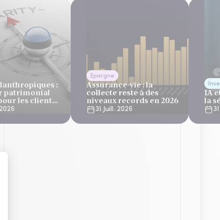
Epargne
lanthropiques :
Assurance-vie : la
Inve
r patrimonial
collecte reste à des
IA e
our les clients
niveaux records en 2026
la s
tionnaires de
. 2026
31 Juill. 2026
31
ine et des
 privées