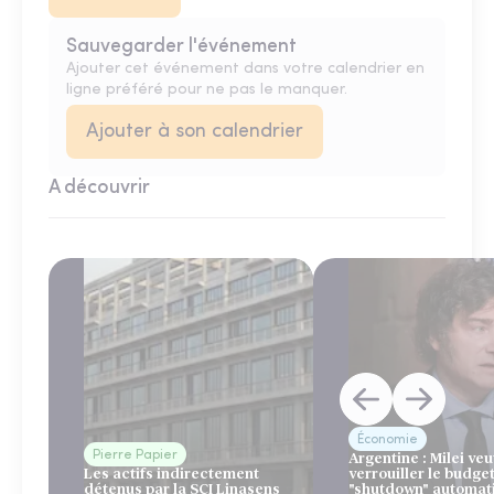
Sauvegarder l'événement
Ajouter cet événement dans votre calendrier en
ligne préféré pour ne pas le manquer.
Ajouter à son calendrier
A découvrir
Économie
Pierre Papier
Argentine : Milei veu
Les actifs indirectement
verrouiller le budge
détenus par la SCI Linasens
"shutdown" automat