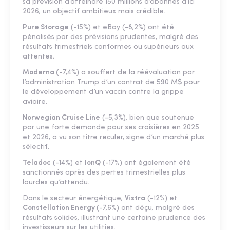
sa prévision d’atteindre 150 millions d’abonnés d’ici
2026, un objectif ambitieux mais crédible.
Pure Storage
(-15%) et eBay (-8,2%) ont été
pénalisés par des prévisions prudentes, malgré des
résultats trimestriels conformes ou supérieurs aux
attentes.
Moderna (
-7,4%) a souffert de la réévaluation par
l’administration Trump d’un contrat de 590 M$ pour
le développement d’un vaccin contre la grippe
aviaire.
Norwegian Cruise Line
(-5,3%), bien que soutenue
par une forte demande pour ses croisières en 2025
et 2026, a vu son titre reculer, signe d’un marché plus
sélectif.
Teladoc
(-14%) et
IonQ
(-17%) ont également été
sanctionnés après des pertes trimestrielles plus
lourdes qu’attendu.
Dans le secteur énergétique,
Vistra
(-12%) et
Constellation Energy
(-7,6%) ont déçu, malgré des
résultats solides, illustrant une certaine prudence des
investisseurs sur les utilities.