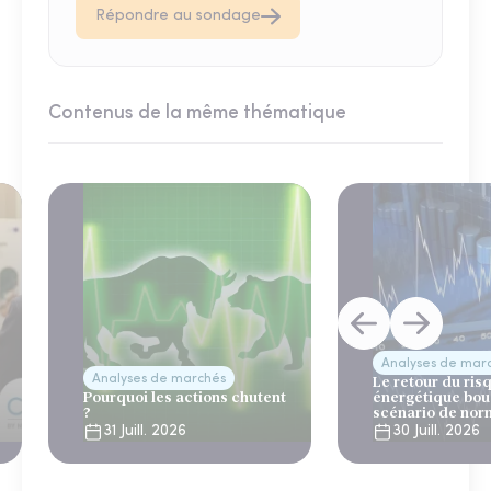
Répondre au sondage
Contenus de la même thématique
Analyses de mar
Analyses de marchés
Le retour du ris
Pourquoi les actions chutent
énergétique bou
?
scénario de nor
31 Juill. 2026
30 Juill. 2026