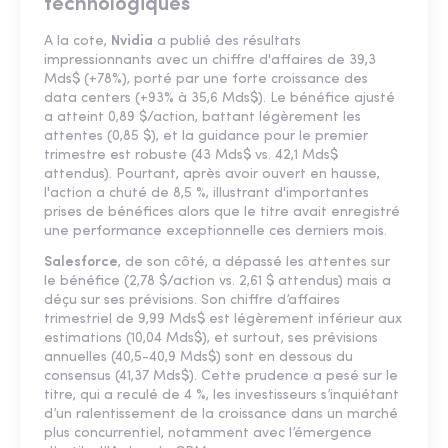
technologiques
A la cote,
Nvidia
a publié des résultats
impressionnants avec un chiffre d'affaires de 39,3
Mds$ (+78%), porté par une forte croissance des
data centers (+93% à 35,6 Mds$). Le bénéfice ajusté
a atteint 0,89 $/action, battant légèrement les
attentes (0,85 $), et la guidance pour le premier
trimestre est robuste (43 Mds$ vs. 42,1 Mds$
attendus). Pourtant, après avoir ouvert en hausse,
l'action a chuté de 8,5 %, illustrant d'importantes
prises de bénéfices alors que le titre avait enregistré
une performance exceptionnelle ces derniers mois.
Salesforce
, de son côté, a dépassé les attentes sur
le bénéfice (2,78 $/action vs. 2,61 $ attendus) mais a
déçu sur ses prévisions. Son chiffre d’affaires
trimestriel de 9,99 Mds$ est légèrement inférieur aux
estimations (10,04 Mds$), et surtout, ses prévisions
annuelles (40,5-40,9 Mds$) sont en dessous du
consensus (41,37 Mds$). Cette prudence a pesé sur le
titre, qui a reculé de 4 %, les investisseurs s’inquiétant
d’un ralentissement de la croissance dans un marché
plus concurrentiel, notamment avec l’émergence