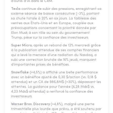
d’outils d’IA dans le CRM.
Tesla
continue de subir des pressions, enregistrant sa
sixième séance de baisse consécutive (-3%), portant
sa chute totale à 20% en six jours. La faiblesse des
ventes aux États-Unis et en Europe, couplée aux
préoccupations concernant la priorité donnée par
Elon Musk à son rôle au sein du gouvernement
Trump, pèse sur la confiance des investisseurs.
Super Micro
, après un rebond de 12% mercredi grâce
à la publication attendue de ses comptes financiers
qui a levé la menace d’une radiation du Nasdaq, a
subi une correction brutale de 16% jeudi, marquant
d’importantes prises de bénéfices.
Snowflake
(+4,5%) a affiché une belle performance
avec un bénéfice ajusté de 0,30 $/action (vs. 0,18 $
attendus) et un CA de 986,8M$ (+30%), dépassant les
attentes. La guidance pour l'année (4,28 Mds$ vs.
4,23 Mds$ attendus) a renforcé la confiance des
investisseurs.
Warner Bros. Discovery
(+4,8%), malgré une perte
trimestrielle plus lourde que prévu, a été soutenu par