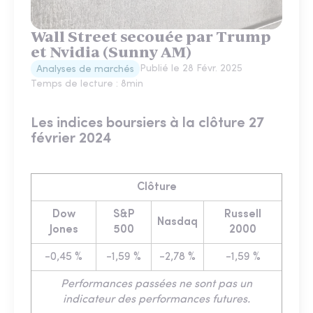
Wall Street secouée par Trump
et Nvidia (Sunny AM)
Publié le
28 Févr. 2025
Analyses de marchés
Temps de lecture :
8
min
Les indices boursiers à la clôture 27
février 2024
Clôture
Dow
S&P
Russell
Nasdaq
Jones
500
2000
-0,45 %
-1,59 %
-2,78 %
-1,59 %
Performances passées ne sont pas un
indicateur des performances futures.