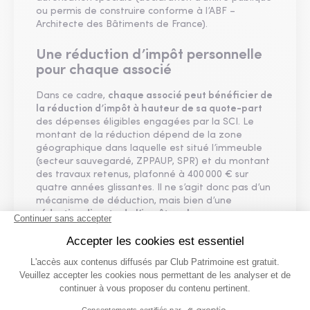
ou permis de construire conforme à l’ABF –
Architecte des Bâtiments de France).
Une réduction d’impôt personnelle
pour chaque associé
Dans ce cadre,
chaque associé peut bénéficier de
la réduction d’impôt à hauteur de sa quote-part
des dépenses éligibles engagées par la SCI. Le
montant de la réduction dépend de la zone
géographique dans laquelle est situé l’immeuble
(secteur sauvegardé, ZPPAUP, SPR) et du montant
des travaux retenus, plafonné à 400 000 € sur
quatre années glissantes. Il ne s’agit donc pas d’un
mécanisme de déduction, mais bien d’une
réduction directe de l’impôt sur le revenu
.
Ce dispositif reste particulièrement attractif pour
les investisseurs souhaitant combiner optimisation
fiscale et valorisation patrimoniale, tout en
participant à la préservation du patrimoine
immobilier ancien.
Le recours à une SCI pour gérer librement son