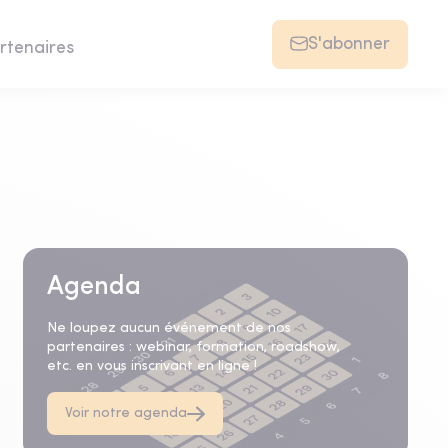
S'abonner
rtenaires
Agenda
Ne loupez aucun événement de nos
partenaires : webinar, formation, roadshow,
etc. en vous inscrivant en ligne !
Voir notre agenda