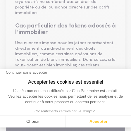
cryptoactifs ne confèrent pas un droit de
propriété ou de jouissance directe sur des actifs
immobiliers.
Cas particulier des tokens adossés à
l’immobilier
Une nuance s’impose pour les jetons représentant
directement ou indirectement des droits
immobiliers, comme certaines opérations de
tokenisation de biens immobiliers. Dans ce cas, si le
sous-jacent est bien immobilier, ces tokens
pourraient être réintégrés dans l’assiette de l’IFI,
au même titre que les parts de sociétés
immobilières.
Crypto et immobilier de luxe : une alliance
stratégique en plein essor
Blockchain et tokenisation : transformer la gestion
d'actifs pour le compte des clients