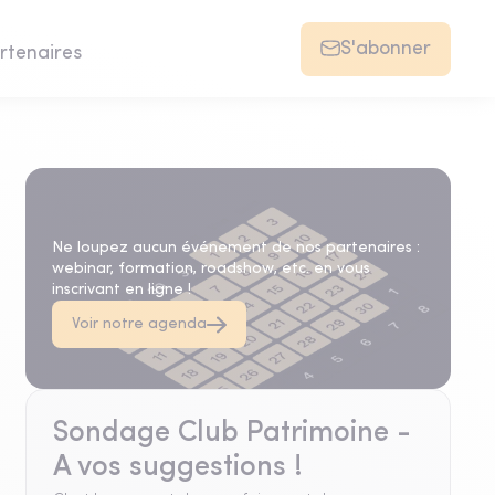
S'abonner
rtenaires
Agenda
Ne loupez aucun événement de nos partenaires :
webinar, formation, roadshow, etc. en vous
inscrivant en ligne !
Voir notre agenda
Sondage Club Patrimoine -
A vos suggestions !