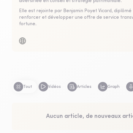
diversifiée en conseil et stratégie patrimoniale.
Elle est rejointe par Benjamin Poyet Vicard, diplômé
renforcer et développer une offre de service transve
fortune.
Tout
Vidéos
Articles
Graph
Aucun article, de nouveaux arti