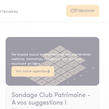
S'abonner
rtenaires
Agenda
Ne loupez aucun événement de nos partenaires :
webinar, formation, roadshow, etc. en vous
inscrivant en ligne !
Voir notre agenda
Sondage Club Patrimoine -
A vos suggestions !