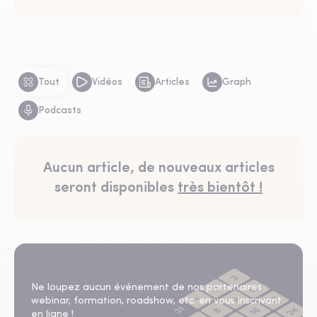
Tout
Vidéos
Articles
Graph
Podcasts
Aucun article, de nouveaux articles
seront disponibles
très bientôt !
Agenda
Ne loupez aucun événement de nos partenaires :
webinar, formation, roadshow, etc. en vous inscrivant
en ligne !