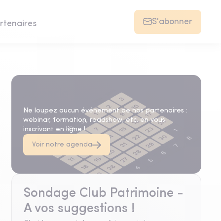
S'abonner
rtenaires
Agenda
Ne loupez aucun événement de nos partenaires :
webinar, formation, roadshow, etc. en vous
inscrivant en ligne !
Voir notre agenda
Sondage Club Patrimoine -
A vos suggestions !