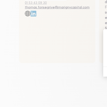
d
01 53 43 09 30
l
thomas.fonsegrive@marignycapital.com
s
e
e
f
g
v
d
C
I