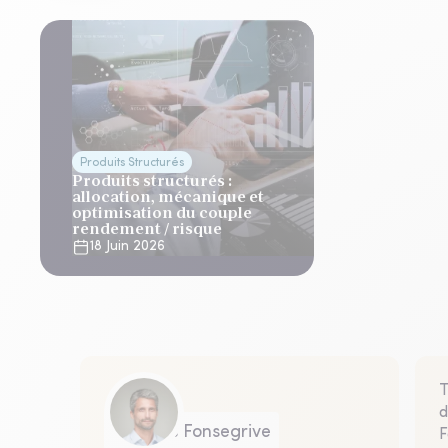
Produits Structurés
Produits structurés :
allocation, mécanique et
optimisation du couple
rendement / risque
18 Juin 2026
T
d
Thomas Fonsegrive
F