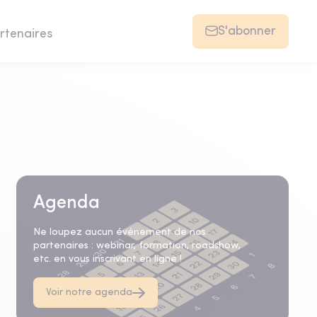
S'abonner
rtenaires
Agenda
Ne loupez aucun événement de nos
partenaires : webinar, formation, roadshow,
etc. en vous inscrivant en ligne !
Voir notre agenda