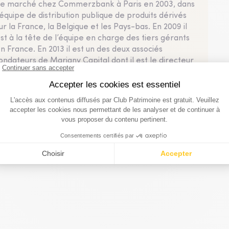
e marché chez Commerzbank à Paris en 2003, dans
’équipe de distribution publique de produits dérivés
ur la France, la Belgique et les Pays-bas. En 2009 il
st à la tête de l’équipe en charge des tiers gérants
n France. En 2013 il est un des deux associés
ondateurs de Marigny Capital dont il est le directeur
énéral. La société s’appuie sur une équipe d’environ
ingt collaborateurs et a conseillé plus de 5 milliards
’euros depuis sa création. En avril 2026, Marigny
apital a été rachetée par la société de gestion
roko.