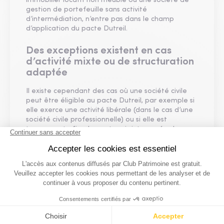
immobilier locatif non meublé ou une société de
gestion de portefeuille sans activité
d’intermédiation, n’entre pas dans le champ
d’application du pacte Dutreil.
Des exceptions existent en cas
d’activité mixte ou de structuration
adaptée
Il existe cependant des cas où une société civile
peut être éligible au pacte Dutreil, par exemple si
elle exerce une activité libérale (dans le cas d’une
société civile professionnelle) ou si elle est
transparente fiscalement mais interposée dans
une chaîne de détention de sociétés commerciales
éligibles. Il faut alors démontrer que la société
interposée n’a pas d’objet ni d’actif propre et
n’exerce pas une activité patrimoniale.
Dutreil : comment optimiser une transmission
d’entreprise au-delà de l’exonération de 75 % ?
Le pacte Dutreil, une mise à jour notable ?