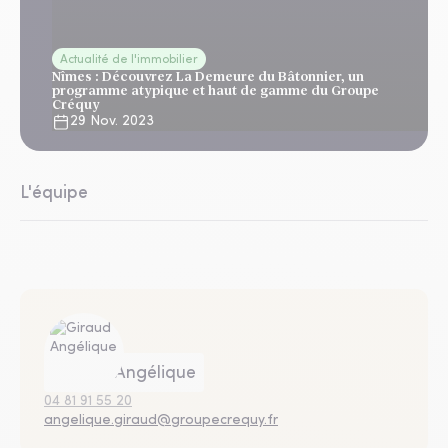
Actualité de l'immobilier
Nîmes : Découvrez La Demeure du Bâtonnier, un
programme atypique et haut de gamme du Groupe
Créquy
29 Nov. 2023
L'équipe
Giraud Angélique
04 81 91 55 20
angelique.giraud@groupecrequy.fr