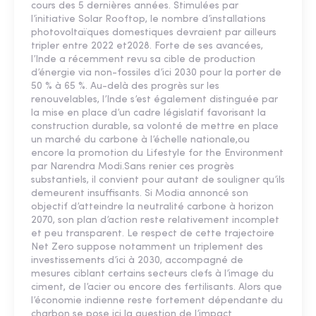
cours des 5 dernières années. Stimulées par
l’initiative Solar Rooftop, le nombre d’installations
photovoltaïques domestiques devraient par ailleurs
tripler entre 2022 et2028. Forte de ses avancées,
l’Inde a récemment revu sa cible de production
d’énergie via non-fossiles d’ici 2030 pour la porter de
50 % à 65 %. Au-delà des progrès sur les
renouvelables, l’Inde s’est également distinguée par
la mise en place d’un cadre législatif favorisant la
construction durable, sa volonté de mettre en place
un marché du carbone à l’échelle nationale,ou
encore la promotion du Lifestyle for the Environment
par Narendra Modi.Sans renier ces progrès
substantiels, il convient pour autant de souligner qu’ils
demeurent insuffisants. Si Modia annoncé son
objectif d’atteindre la neutralité carbone à horizon
2070, son plan d’action reste relativement incomplet
et peu transparent. Le respect de cette trajectoire
Net Zero suppose notamment un triplement des
investissements d’ici à 2030, accompagné de
mesures ciblant certains secteurs clefs à l’image du
ciment, de l’acier ou encore des fertilisants. Alors que
l’économie indienne reste fortement dépendante du
charbon se pose ici la question de l’impact