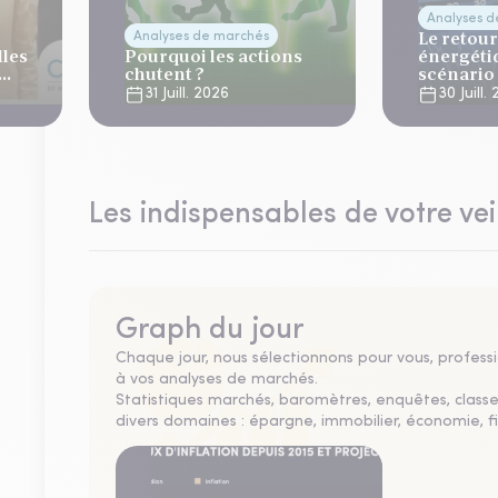
Analyses 
Le retour
Analyses de marchés
lles
Pourquoi les actions
énergéti
chutent ?
scénario
normalis
31 Juill. 2026
30 Juill.
Les indispensables de votre vei
Graph du jour
Chaque jour, nous sélectionnons pour vous, professio
à vos analyses de marchés.
Statistiques marchés, baromètres, enquêtes, clas
divers domaines : épargne, immobilier, économie, fi