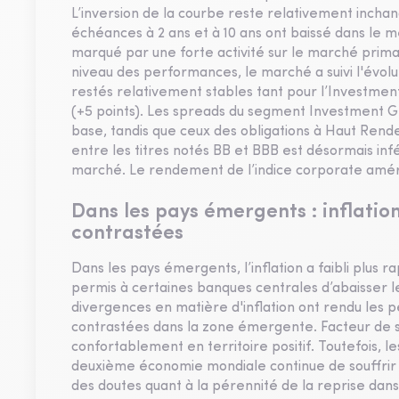
L’inversion de la courbe reste relativement incha
échéances à 2 ans et à 10 ans ont baissé dans le 
marqué par une forte activité sur le marché primai
niveau des performances, le marché a suivi l'évolu
restés relativement stables tant pour l’Investme
(+5 points). Les spreads du segment Investment G
base, tandis que ceux des obligations à Haut Rende
entre les titres notés BB et BBB est désormais inf
marché. Le rendement de l’indice corporate américa
Dans les pays émergents : inflatio
contrastées
Dans les pays émergents, l’inflation a faibli plus 
permis à certaines banques centrales d’abaisser l
divergences en matière d'inflation ont rendu les p
contrastées dans la zone émergente. Facteur de s
confortablement en territoire positif. Toutefois, le
deuxième économie mondiale continue de souffrir d
des doutes quant à la pérennité de la reprise dans