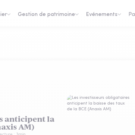
ier
Gestion de patrimoine
Evénements
Pa
s anticipent la
naxis AM)
ecture :
3
min