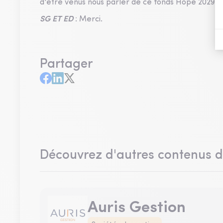
d'être venus nous parler de ce fonds Hope 2029. A
SG ET ED
: Merci.
Partager
Découvrez d'autres contenus 
Auris Gestion