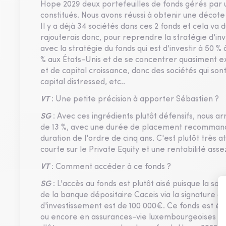
Hope 2029 deux portefeuilles de fonds gérés par 
constitués. Nous avons réussi à obtenir une décote 
Il y a déjà 34 sociétés dans ces 2 fonds et cela va du
rajouterais donc, pour reprendre la stratégie d'i
avec la stratégie du fonds qui est d'investir à 50 
% aux États-Unis et de se concentrer quasiment e
et de capital croissance, donc des sociétés qui son
capital distressed, etc..
VT
: Une petite précision à apporter Sébastien ?
SG
: Avec ces ingrédients plutôt défensifs, nous arr
de 13 %, avec une durée de placement recommandé
duration de l'ordre de cinq ans. C'est plutôt très a
courte sur le Private Equity et une rentabilité asse
VT
: Comment accéder à ce fonds ?
SG
: L'accès au fonds est plutôt aisé puisque la so
de la banque dépositaire Caceis via la signature d
d'investissement est de 100 000€. Ce fonds est él
ou encore en assurances-vie luxembourgeoises via