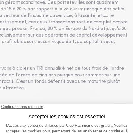
un gérant scandinave. Ces portefeuilles sont quasiment
de 15 à 20 % par rapport à la valeur intrinsèque des actifs.
 secteur de l'industrie au service, à la santé, etc... Je
nvestissement, ces deux transactions sont en complet accord
% à peu près en France, 30 % en Europe du Nord et jusqu'à 20
xclusivement sur des opérations de capital développement
t profitables sans aucun risque de type capital-risque,
ivons à cibler un TRI annualisé net de tous frais de l'ordre
e de l'ordre de cinq ans puisque nous sommes sur une
ttractif. C'est un fonds défensif avec une maturité plutôt
z attractive.
uscription peut se faire directement en nominatif pur auprès
'un bulletin de souscription. Le montant minimum
igible en mandats de gestion sur compte-titres ordinaires
 les fameux FID. Sébastien Grasset, Eric Deram, merci