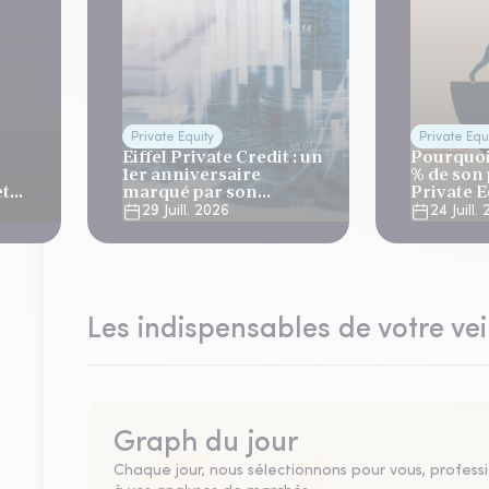
Private Equity
Private Equ
Eiffel Private Credit : un
Pourquoi
1er anniversaire
% de son 
et
marqué par son
Private E
référencement auprès
29 Juill. 2026
24 Juill.
de Generali et AG2R la
Mondiale
Les indispensables de votre vei
Graph du jour
Chaque jour, nous sélectionnons pour vous, professio