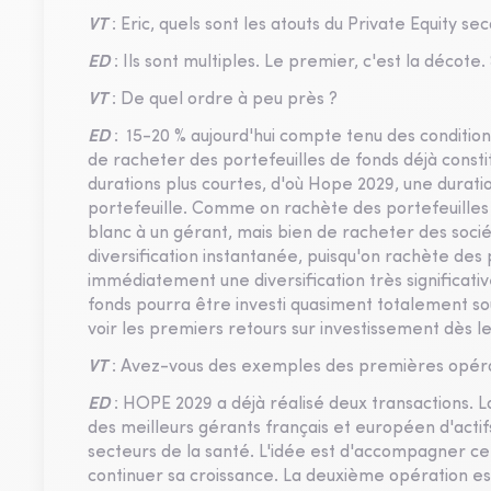
VT
: Eric, quels sont les atouts du Private Equity se
ED
: Ils sont multiples. Le premier, c'est la décote
VT
: De quel ordre à peu près ?
ED
: 15-20 % aujourd'hui compte tenu des condition
de racheter des portefeuilles de fonds déjà const
durations plus courtes, d'où Hope 2029, une duration
portefeuille. Comme on rachète des portefeuilles d
blanc à un gérant, mais bien de racheter des socié
diversification instantanée, puisqu'on rachète des 
immédiatement une diversification très significative
fonds pourra être investi quasiment totalement sou
voir les premiers retours sur investissement dès l
VT
: Avez-vous des exemples des premières opéra
ED
: HOPE 2029 a déjà réalisé deux transactions. 
des meilleurs gérants français et européen d'actif
secteurs de la santé. L'idée est d'accompagner ce
continuer sa croissance. La deuxième opération es