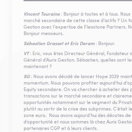
Vincent Touraine
: Bonjour à toutes et à tous. Nous
marché secondaire de cette classe d'actifs ? Un fon
Gestion avec l'expertise de Flexstone Partners. 
Bonjour messieurs.
Sébastien Grasset et Eric Deram
: Bonjour.
VT
: Eric, vous êtes Directeur Général, Fondateur 
Général d'Auris Gestion. Sébastien, quelles sont le
maintenant ?
SG
: Nous avons décidé de lancer Hope 2029 maint
momentum. Nous pouvons profiter aujourd'hui d'op
Equity secondaire. On va chercher à acheter des pa
transactions sur le marché secondaire et claireme
opportunités notamment sur le segment du Private 
plutôt au sortir de la crise des subprimes. C’était l
zone euro. Nous avons aujourd’hui des décotes de 
d’opportunité et nous sommes là chez Auris Gestio
partenaires CGP et à leurs clients.