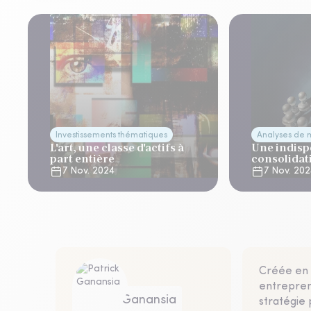
Investissements thématiques
Analyses de 
L'art, une classe d'actifs à
Une indisp
part entière
consolidat
7 Nov. 2024
7 Nov. 20
Créée en 
entrepren
Patrick Ganansia
stratégie 