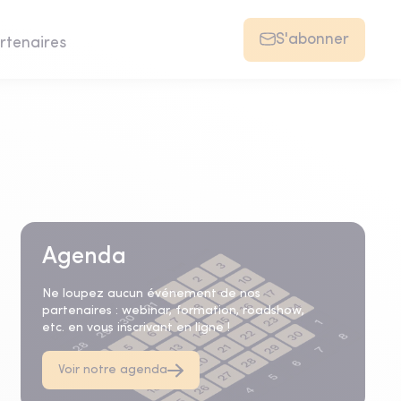
S'abonner
rtenaires
Agenda
Ne loupez aucun événement de nos
partenaires : webinar, formation, roadshow,
etc. en vous inscrivant en ligne !
Voir notre agenda