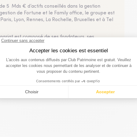
de 5 Mds € d’actifs conseillés dans la gestion
 gestion de Fortune et le Family office, le groupe est
Paris, Lyon, Rennes, La Rochelle, Bruxelles et à Tel
nnariat est composé de ses fondateurs, ses
eurs et de Florac, family office de la famille Meyer.
nansia est par ailleurs Administrateur de l’APECI
on Professionnelle des Entreprises de Conseil en
ement), Membre du groupement La Boétie
e et de la CNCGP.