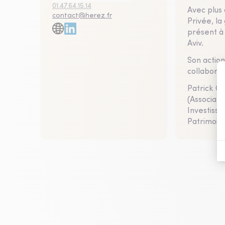
01.47.64.15.14
Avec plus 
contact@herez.fr
Privée, la
présent à 
Aviv.
Son actio
collaborat
Patrick Ga
(Associati
Investiss
Patrimoin