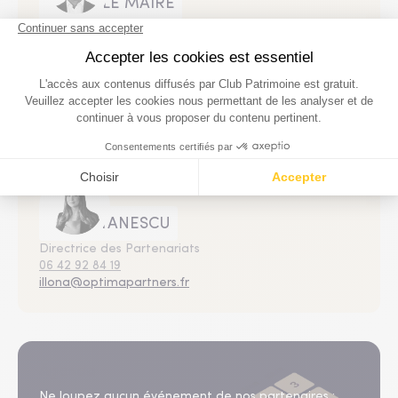
Patrick LE MAIRE
Directeur du Développement
06 84 81 76 64
patrick@optimapartners.fr
Illona STANESCU
Directrice des Partenariats
06 42 92 84 19
illona@optimapartners.fr
Agenda
Ne loupez aucun événement de nos partenaires :