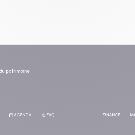
s du patrimoine
AGENDA
FAQ
FINANCE
IM