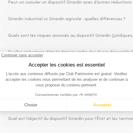
Peut-on cumuler un dispositif Girardin avec d’autres réductions 
Girardin industriel vs Girardin agricole : quelles différences ?
Quels sont les risques associés au dispositif Girardin (juridiques
Quelles réductions d’impôt dans le cadre des divers dispositifs G
Quelles sont les modalités pratiques d’une opération Girardin ?
Quels sont les différents types de dispositifs Girardin (industriel
Quel préalable pour sélectionner un opérateur Girardin ?
Quel est l’objectif du dispositif Girardin pour l’État et les territo