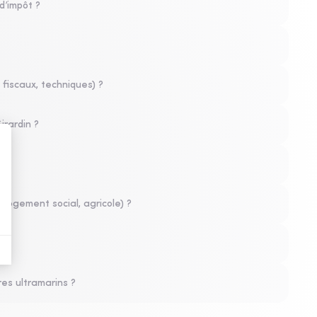
d’impôt ?
, fiscaux, techniques) ?
irardin ?
, logement social, agricole) ?
ires ultramarins ?