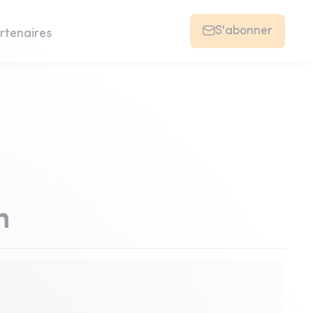
S'abonner
rtenaires
n