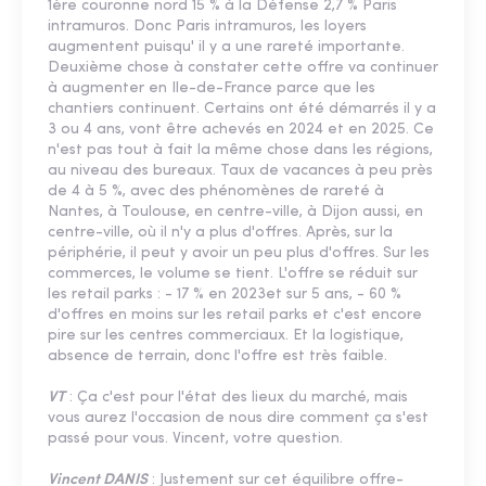
1ère couronne nord 15 % à la Défense 2,7 % Paris
intramuros. Donc Paris intramuros, les loyers
augmentent puisqu' il y a une rareté importante.
Deuxième chose à constater cette offre va continuer
à augmenter en Ile-de-France parce que les
chantiers continuent. Certains ont été démarrés il y a
3 ou 4 ans, vont être achevés en 2024 et en 2025. Ce
n'est pas tout à fait la même chose dans les régions,
au niveau des bureaux. Taux de vacances à peu près
de 4 à 5 %, avec des phénomènes de rareté à
Nantes, à Toulouse, en centre-ville, à Dijon aussi, en
centre-ville, où il n'y a plus d'offres. Après, sur la
périphérie, il peut y avoir un peu plus d'offres. Sur les
commerces, le volume se tient. L'offre se réduit sur
les retail parks : - 17 % en 2023et sur 5 ans, - 60 %
d'offres en moins sur les retail parks et c'est encore
pire sur les centres commerciaux. Et la logistique,
absence de terrain, donc l'offre est très faible.
VT
: Ça c'est pour l'état des lieux du marché, mais
vous aurez l'occasion de nous dire comment ça s'est
passé pour vous. Vincent, votre question.
Vincent DANIS
: Justement sur cet équilibre offre-