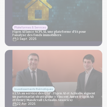
Plateformes & Services
Figen AI lance SCPI.AI, une plateforme d’IA pour
l’analyse des fonds immobiliers
3 Sept. 2025
Investissements thématiques
« L’IA au service des CGP : Figen AI et Actualis signent
un partenariat stratégique » Vincent Aurez (Figen AI)
et Henry Masdevall (Actualis Associés)
22 Avr. 2025